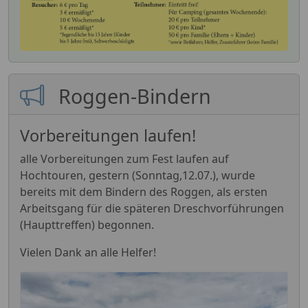
4. Sonderarbeitseinsatz
18.07.2026
"Vorbereitung Festwiese"
3. geplanter Arbeitseinsatz
13.06.2026
Roggen-Bindern
TÜV am Vereinsheim des LBCL
20.05.2026
Vorbereitungen laufen!
alle Vorbereitungen zum Fest laufen auf
2. geplanter Arbeitseinsatz
11.04.2026
Hochtouren, gestern (Sonntag,12.07.), wurde
bereits mit dem Bindern des Roggen, als ersten
Ordentliche
Arbeitsgang für die späteren Dreschvorführungen
29.03.2026
Mitgliederversammlung
(Haupttreffen) begonnen.
Vielen Dank an alle Helfer!
1. geplanter Arbeitseinsatz
14.02.2026