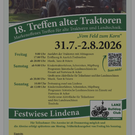
1. geplanter Arbeitseinsatz
14.02.2026
6. geplanter Arbeitseinsatz
12.12.2026
5. geplanter Arbeitseinsatz
10.10.2026
Helferfest nach dem
05.09.2026
18.Traktortreffen
TÜV am Vereinsheim des LBCL
02.09.2026
18.Treffen alter Traktoren
31.07.2026 - 02.08.2026